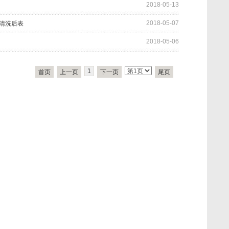
2018-05-13
2018-05-07
清洗后表
2018-05-06
1
首页
上一页
下一页
尾页