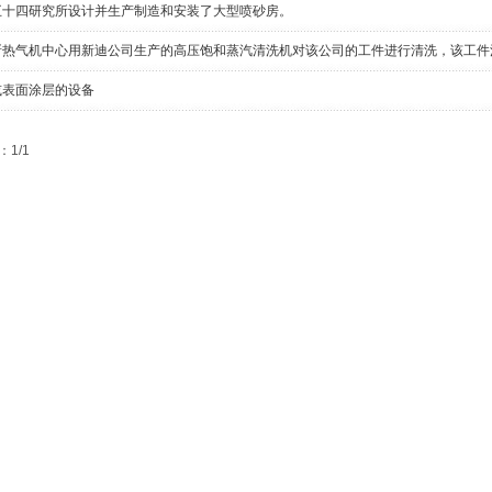
五十四研究所设计并生产制造和安装了大型喷砂房。
所热气机中心用新迪公司生产的高压饱和蒸汽清洗机对该公司的工件进行清洗，该工件
或表面涂层的设备
：1/1