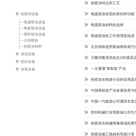
公司新闻
热喷涂特点和工艺
行业动态
热喷涂设备
电弧喷涂涂层的类别和功能
电弧喷涂设备
热喷涂技术
电弧喷涂材料的选择
陶瓷喷涂设备
塑料喷涂设备
电弧喷涂机工作原理及组成
火焰喷枪
热喷涂材料
北京地铁使用新迪饱和蒸汽
清洗设备
灭菌消毒清洗机在180度高
喷砂设备
一文看懂“再制造”产业
涂装设备
热喷涂在铁路行业的应用及
中国再制造产业发展前景与
中国一汽集团公司莆田市英
纺织机械行业用新迪公司生
热喷涂在机械维修领域的典
热喷涂施工线材的简易计算