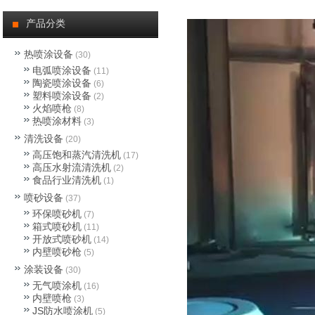
公司新闻
产品分类
行业动态
热喷涂设备
(30)
电弧喷涂设备
(11)
热喷涂技术
陶瓷喷涂设备
(6)
塑料喷涂设备
(2)
火焰喷枪
(8)
热喷涂材料
(3)
清洗设备
(20)
高压饱和蒸汽清洗机
(17)
高压水射流清洗机
(2)
食品行业清洗机
(1)
喷砂设备
(37)
环保喷砂机
(7)
箱式喷砂机
(11)
开放式喷砂机
(14)
内壁喷砂枪
(5)
涂装设备
(30)
无气喷涂机
(16)
内壁喷枪
(3)
JS防水喷涂机
(5)