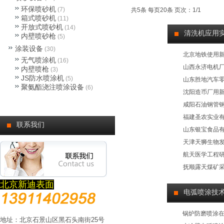
环保喷砂机
(7)
共5条 每页20条 页次：1/1
箱式喷砂机
(11)
开放式喷砂机
(14)
清洗机应用
内壁喷砂枪
(5)
涂装设备
(30)
北京地铁使用
无气喷涂机
(16)
山西永济电机
内壁喷枪
(3)
JS防水喷涂机
(5)
山东胜地汽车
聚氨酯浇注喷涂设备
(6)
沈阳造币厂用
咸阳石油钢管
福建圣农实业
联系我们
山东银宝食品
天津天狮生物
航天医学工程
抚顺露天煤矿
北京新迪表面
电弧喷涂技
锅炉防磨喷涂
地址：北京石景山区黑石头南街25号