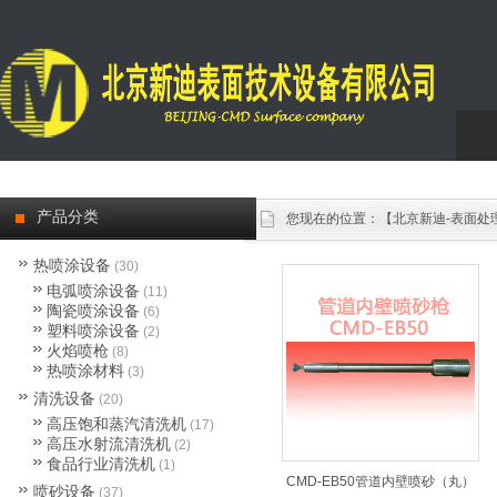
Eng
产品分类
您现在的位置：
【北京新迪-表面处
热喷涂设备
(30)
电弧喷涂设备
(11)
陶瓷喷涂设备
(6)
塑料喷涂设备
(2)
火焰喷枪
(8)
热喷涂材料
(3)
清洗设备
(20)
高压饱和蒸汽清洗机
(17)
高压水射流清洗机
(2)
食品行业清洗机
(1)
CMD-EB50管道内壁喷砂（丸）
喷砂设备
(37)