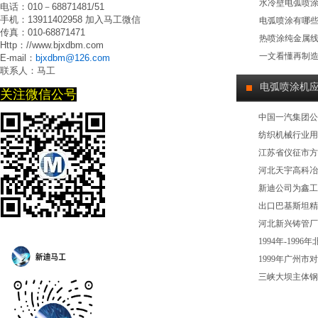
水冷壁电弧喷
电话：010－68871481/51
手机：13911402958 加入马工微信
电弧喷涂有哪
传真：010-68871471
热喷涂纯金属
Http：//www.bjxdbm.com
一文看懂再制
E-mail：
bjxdbm@126.com
联系人：马工
电弧喷涂机
关注微信公号
中国一汽集团公
纺织机械行业用
江苏省仪征市方
河北天宇高科冶
新迪公司为鑫工
出口巴基斯坦精
河北新兴铸管厂
1994年-1
1999年广州
三峡大坝主体钢