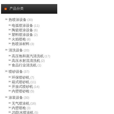
公司新闻
产品分类
行业动态
热喷涂设备
(30)
电弧喷涂设备
(11)
热喷涂技术
陶瓷喷涂设备
(6)
塑料喷涂设备
(2)
火焰喷枪
(8)
热喷涂材料
(3)
清洗设备
(20)
高压饱和蒸汽清洗机
(17)
高压水射流清洗机
(2)
食品行业清洗机
(1)
喷砂设备
(37)
环保喷砂机
(7)
箱式喷砂机
(11)
开放式喷砂机
(14)
内壁喷砂枪
(5)
涂装设备
(30)
无气喷涂机
(16)
内壁喷枪
(3)
JS防水喷涂机
(5)