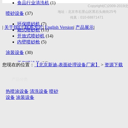
食品行业清洗机
(1)
Copyright(C)2009
地址：北京市石景山区黑石头南街25号 电话：0
喷砂设备
(37)
传真：010-68871471 Http
环保喷砂机
(7)
|
关于我们
|
联系方式
|
English Version
|
产品展示
|
箱式喷砂机
(11)
开放式喷砂机
(14)
内壁喷砂枪
(5)
涂装设备
(30)
无气喷涂机
(16)
您现在的位置：
【北京新迪-表面处理设备厂家】
>
资源下载
内壁喷枪
(3)
JS防水喷涂机
(5)
产品分类
聚氨酯浇注喷涂设备
(6)
热喷涂设备
清洗设备
喷砂
设备
涂装设备